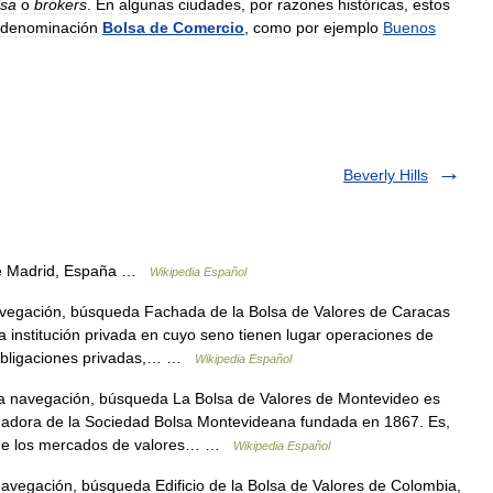
lsa
o
brokers
.
En
algunas
ciudades
,
por
razones
históricas
,
estos
denominación
Bolsa
de
Comercio
,
como
por
ejemplo
Buenos
Beverly Hills
de Madrid, España …
Wikipedia Español
vegación, búsqueda Fachada de la Bolsa de Valores de Caracas
 institución privada en cuyo seno tienen lugar operaciones de
 obligaciones privadas,… …
Wikipedia Español
a navegación, búsqueda La Bolsa de Valores de Montevideo es
tinuadora de la Sociedad Bolsa Montevideana fundada en 1867. Es,
o de los mercados de valores… …
Wikipedia Español
avegación, búsqueda Edificio de la Bolsa de Valores de Colombia,