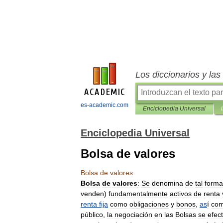
Los diccionarios y la
es-academic.com
Enciclopedia Universal
Enciclopedia Universal
Bolsa de valores
Bolsa
de
valores
Bolsa
de
valores
:
Se
denomina
de
tal
forma
venden
)
fundamentalmente
activos
de
renta
renta
fija
como
obligaciones
y
bonos
,
as
í
co
público
,
la
negociación
en
las
Bolsas
se
efec