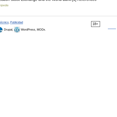
kipedia
técnico
,
Publicidad
18+
Drupal,
WordPress, MODx.