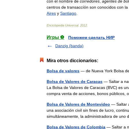
con
el
nombre
de
corredores
,
agentes
de
bo
centros
de
transaccíón
son
conocidos
con
la
Aires
y
Santiago
.
Enciclopedia
Universal
.
2012
.
Игры ⚽
Поможем сделать НИР
Danzig (banda)
Mira otros diccionarios:
Bolsa de valores
— de Nueva York Bolsa 
Bolsa de Valores de Caracas
— Saltar a na
La Bolsa de Valores de Caracas (BVC) es una
compra venta de acciones, bonos públicos,
Bolsa de Valores de Montevideo
— Saltar 
una asociación civil sin fines de lucro, con
simultáneamente, la administradora de un
Bolsa de Valores de Colombia
— Saltar a n