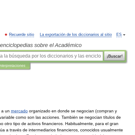
Recuerde sitio
La exportación de los diccionarios al sitio
ES
s enciclopedias sobre el Académico
¡Buscar!
interpretaciones
a
un
mercado
organizado
en
donde
se
negocian
(
compran
y
variable
como
son
las
acciones
.
También
se
negocian
títulos
de
mo
otro
tipo
de
activos
financieros
.
Habitualmente
,
para
el
gran
túa
a
través
de
intermediarios
financieros
,
conocidos
usualmente