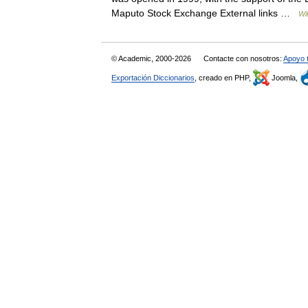
Maputo Stock Exchange External links …
Wi
© Academic, 2000-2026
Contacte con nosotros:
Apoyo 
Exportación Diccionarios
, creado en PHP,
Joomla,