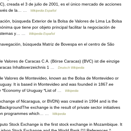
), creada el 3 de julio de 2001, es el único mercado de acciones
 través de la… …
Wikipedia Español
ción, búsqueda Exterior de la Bolsa de Valores de Lima La Bolsa
nima que tiene por objeto principal facilitar la negociación de
, sistemas y… …
Wikipedia Español
navegación, búsqueda Matriz de Bovespa en el centro de São
e Valores de Caracas C.A. (Börse Caracas) (BVC) ist die einzige
Caracas Inhaltsverzeichnis 1 …
Deutsch Wikipedia
e Valores de Montevideo, known as the Bolsa de Montevideo or
ruguay. It is based in Montevideo and was founded in 1867.ee
ay *Economy of Uruguay *List of …
Wikipedia
change of Nicaragua, or BVDN) was created in 1994 and is the
ackgroundThe exchange is the result of private sector initiatives
zation programmes which… …
Wikipedia
to Stock Exchange is the first stock exchange in Mozambique. It
 Lisbon Stock Exchange and the World Bank.[1] References ^