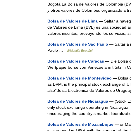
Bogotá La Bolsa de Valores de Colombia (BVC
y otros valores de Colombia, organizado a
Bolsa de Valores de Lima
— Saltar a navega
de Valores de Lima (BVL) es una sociedad anó
valores inscritos, proveyendo los servicios
Bolsa de Valores de São Paulo
— Saltar a 
Paulo …
Wikipedia Español
Bolsa de Valores de Caracas
— Die Bolsa d
Wertpapierbörse von Venezuela mit Sitz in 
Bolsa de Valores de Montevideo
— Bolsa d
as BVM, is the principal stock exchange of U
also*Bolsa Electronica de Valores de Urugu
Bolsa de Valores de Nicaragua
— (Stock Ex
only stock exchange operating in Nicaragua. B
encouraging the country s market liberali
Bolsa de Valores de Mozambique
— or Mapu
was opened in 1999, with the support of the